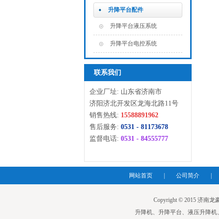
升降平台配件
升降平台液压系统
升降平台电控系统
联系我们
企业厂址: 山东省济南市
济阳济北开发区龙海北路11号
销售热线:
15588891962
售后服务:
0531 - 81173678
监督电话:
0531 - 84555777
网站首页
|
公司简介
|
Copyright © 2015 
升降机、升降平台、液压升降机