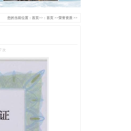
您的当前位置：
首页
>>：
首页
>>
荣誉资质
>>
7 次