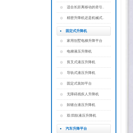
适合长距离移动的牵引..
精密升降机还是机械式..
固定式升降机
家用别墅电梯升降平台
电梯液压升降机
剪叉式液压升降机
导轨式液压升降机
固定式装卸平台
无障碍残疾人升降机
卸猪台液压升降机
双/四轨液压升降机
汽车升降平台