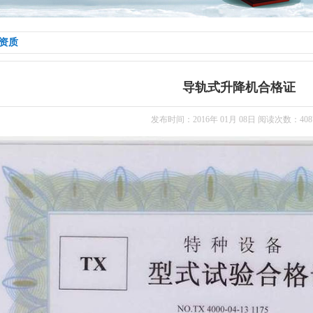
资质
导轨式升降机合格证
发布时间：2016年 01月 08日 阅读次数：408