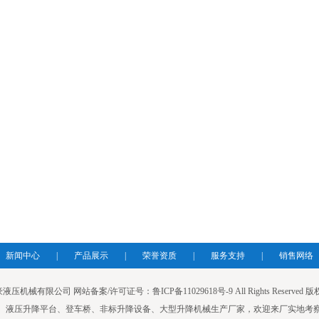
新闻中心
|
产品展示
|
荣誉资质
|
服务支持
|
销售网络
济南龙豪液压机械有限公司 网站备案/许可证号：鲁ICP备11029618号-9 All Rights Reserved 版
、液压升降平台、登车桥、非标升降设备、大型升降机械生产厂家，欢迎来厂实地考