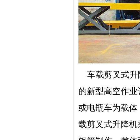
车载剪叉式
升
的新型高空作业
或电瓶车为载体
载剪叉式
升降机