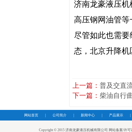
济南龙豪液压机
高压钢网油管等
尽管如此也需要
态，北京升降机
上一篇：
普及交直
下一篇：
柴油自行
网站首页
|
公司简介
|
新闻中心
|
产品展示
|
Copyright © 2015 济南龙豪液压机械有限公司 网站备案/许可证号：鲁I