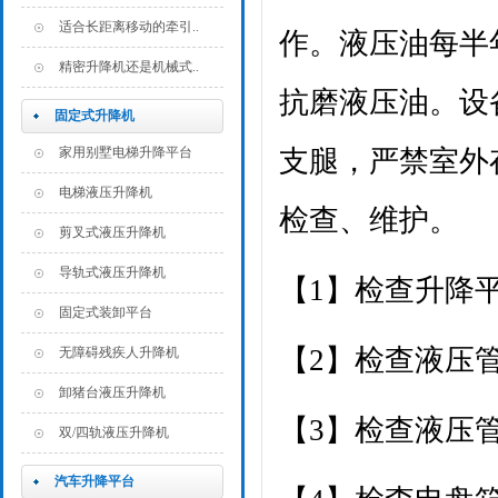
适合长距离移动的牵引..
作。液压油每半
精密升降机还是机械式..
抗磨液压油。设
固定式升降机
家用别墅电梯升降平台
支腿，严禁室外
电梯液压升降机
检查、维护。
剪叉式液压升降机
导轨式液压升降机
【1】检查升降
固定式装卸平台
【2】检查液压
无障碍残疾人升降机
卸猪台液压升降机
【3】检查液压
双/四轨液压升降机
汽车升降平台