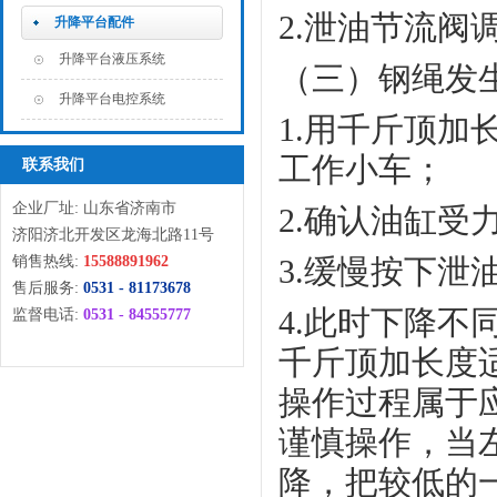
2.
泄油节流阀
升降平台配件
升降平台液压系统
（三）
钢绳发
升降平台电控系统
1.
用千斤顶加
工作小车；
联系我们
企业厂址: 山东省济南市
2.
确认油缸受
济阳济北开发区龙海北路11号
销售热线:
15588891962
3.
缓慢按下泄
售后服务:
0531 - 81173678
4.
此时下降不
监督电话:
0531 - 84555777
千斤顶加长度
操作过程属于
谨慎操作，当
降，把较低的