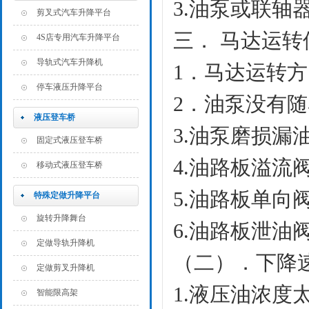
3.
油泵或联轴
剪叉式汽车升降平台
三．
马达运转
4S店专用汽车升降平台
导轨式汽车升降机
1．
马达运转方
停车液压升降平台
2．
油泵没有随
液压登车桥
3.
油泵磨损漏
固定式液压登车桥
4.
油路板溢流
移动式液压登车桥
5.
油路板单向
特殊定做升降平台
旋转升降舞台
6.
油路板泄油
定做导轨升降机
（二）
．下降
定做剪叉升降机
1.
液压油浓度太
智能限高架