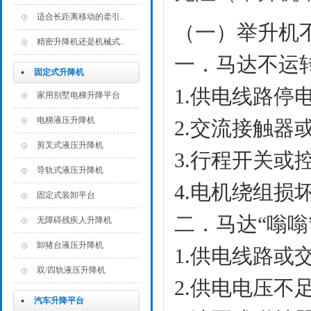
适合长距离移动的牵引..
（一）
举升机
精密升降机还是机械式..
一．
马达不运
固定式升降机
1.
供电线路停
家用别墅电梯升降平台
电梯液压升降机
2.
交流接触器
剪叉式液压升降机
3.
行程开关或
导轨式液压升降机
4.
电机绕组损
固定式装卸平台
二．
马达“嗡嗡
无障碍残疾人升降机
卸猪台液压升降机
1.
供电线路或
双/四轨液压升降机
2.
供电电压不
汽车升降平台