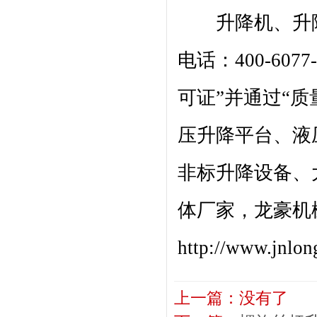
升降机、升
电话：400-60
可证”并通过“
压升降平台、液
非标升降设备、
体厂家，龙豪机
http://www.jnlon
上一篇：没有了