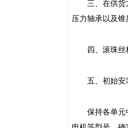
三、在供货方购
压力轴承以及锥
四、滚珠丝杆
五、初始安装
保持各单元中
电机等型号，确