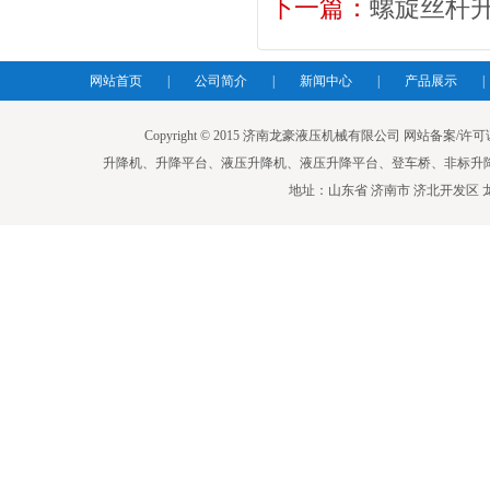
下一篇：
螺旋丝杆
网站首页
|
公司简介
|
新闻中心
|
产品展示
|
Copyright © 2015 济南龙豪液压机械有限公司 网站备案/许可证号：鲁I
升降机、升降平台、液压升降机、液压升降平台、登车桥、非标升
地址：山东省 济南市 济北开发区 