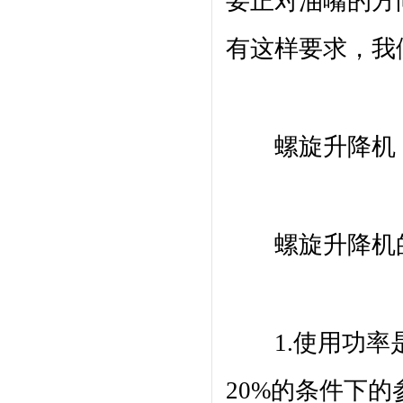
要正对油嘴的方
有这样要求，我
螺旋升降机
螺旋升降机的
1.使用功率是
20%的条件下的