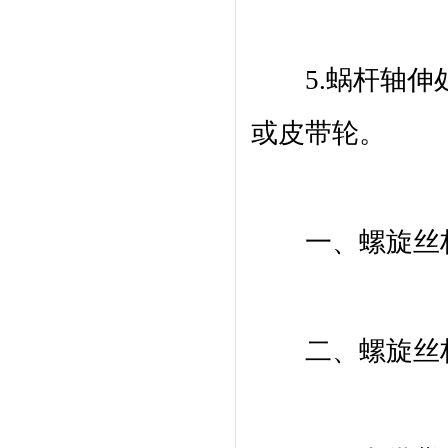
5.蜗杆轴伸处
或皮带轮。
一、螺旋丝杆
二、螺旋丝杆