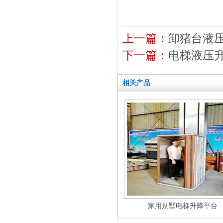
上一篇：
卸猪台液
下一篇：
电梯液压
相关产品
家用别墅电梯升降平台