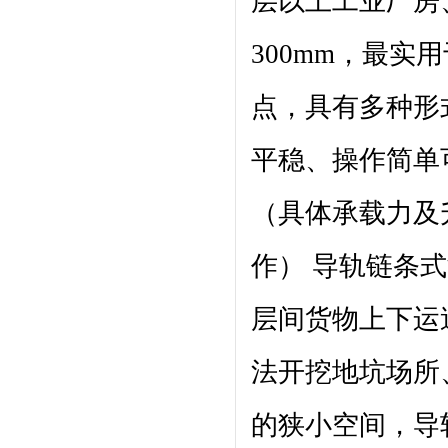
层以上工业厂房
300mm，最
点，具有多种形
平稳、操作简单
（具体承载力及
作） 导轨链条
层间货物上下运
法开挖地坑场所
的狭小空间，导