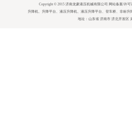
Copyright © 2015 济南龙豪液压机械有限公司 网站备案/许可证号：鲁I
升降机、升降平台、液压升降机、液压升降平台、登车桥、非标升
地址：山东省 济南市 济北开发区 