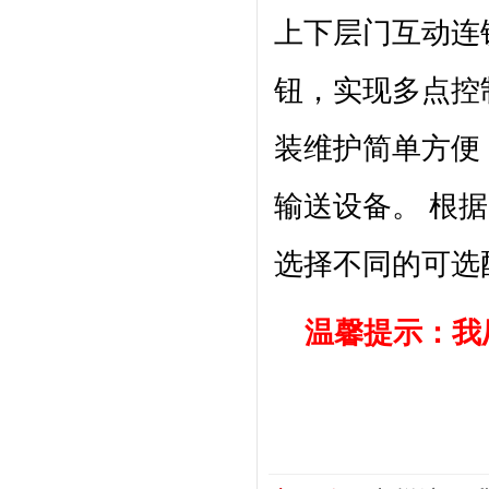
上下层门互动连
钮，实现多点控
装维护简单方便
输送设备。 根
选择不同的可选
温馨提示：我