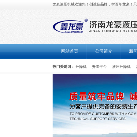
龙豪液压机械欢迎您！创诚信品牌，树百年龙豪！只
网站首页
公司简介
新
热门关键词：
升降机
升降平台
液压升降机