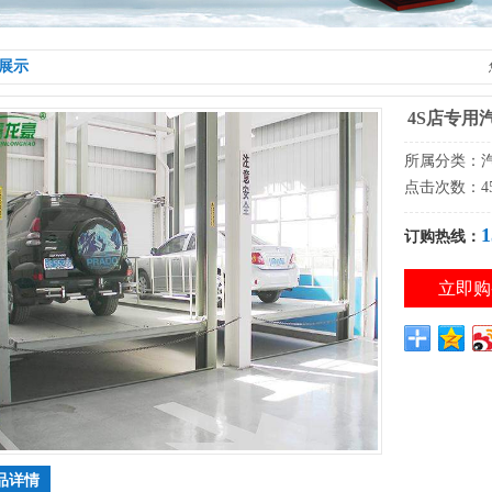
展示
4S店专用
所属分类：
点击次数：45
1
订购热线：
立即购
品详情