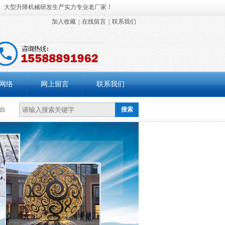
、大型升降机械研发生产实力专业老厂家！
加入收藏
|
在线留言
|
联系我们
网络
网上留言
联系我们
台