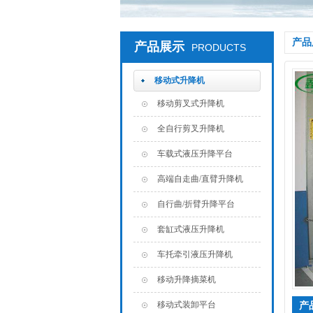
产品
产品展示
PRODUCTS
移动式升降机
移动剪叉式升降机
全自行剪叉升降机
车载式液压升降平台
高端自走曲/直臂升降机
自行曲/折臂升降平台
套缸式液压升降机
车托牵引液压升降机
移动升降摘菜机
移动式装卸平台
产