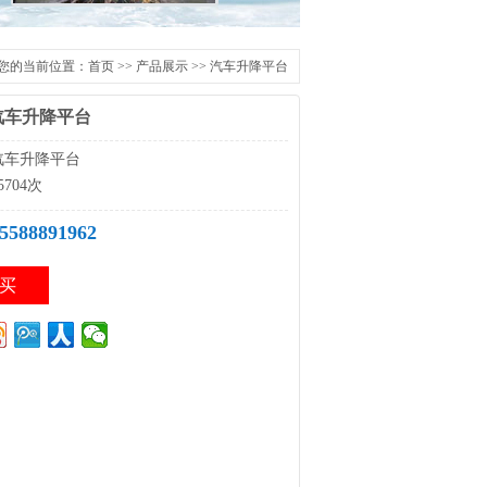
您的当前位置：
首页
>>
产品展示
>>
汽车升降平台
汽车升降平台
汽车升降平台
704次
5588891962
买